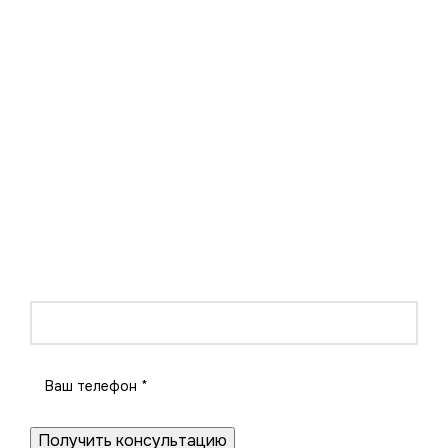
Бесплатная консультация
от специалиста завода в
один клик
Поможем выбрать профиль, фурнитуру,
дополнительные аксессуары и варианты
декорирования. Вы можете получить полную
консультацию по телефону или записаться на
экскурсию на завод.