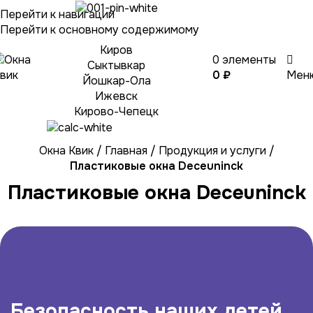
Перейти к навигации
Выберите город
Перейти к основному содержимому
Киров
0
элементы
Сыктывкар
0
₽
Мен
Йошкар-Ола
Ижевск
Кирово-Чепецк
Окна Квик
/
Главная
/
Продукция и услуги
/
Пластиковые окна Deceuninck
Пластиковые окна Deceuninck
Безопасность наших детей