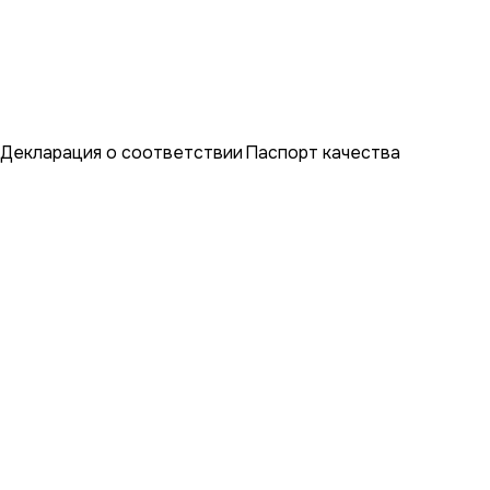
Декларация о соответствии
Паспорт качества
Закажите окна с завода в
один клик
Вам больше не нужно обзванивать все компании
города. У нас более 20 представителей в
Кирове, мы поможем выбрать исполнителя
исходя из вашего бюджета и требований к