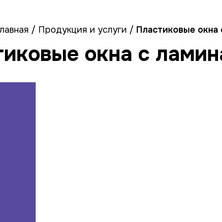
и
Окна в дом
Калькулятор
Готовые окна
О компании
К
лавная
/
Продукция и услуги
/
Пластиковые окна 
тиковые окна с ламин