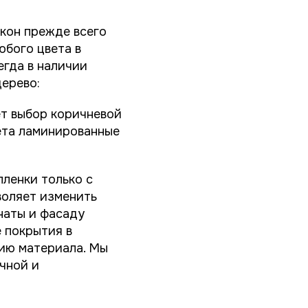
кон прежде всего
юбого цвета в
егда в наличии
дерево:
т выбор коричневой
ета ламинированные
ленки только с
воляет изменить
наты и фасаду
 покрытия в
цию материала. Мы
чной и