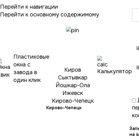
Перейти к навигации
Перейти к основному содержимому
Выберите
город
Пластиковые
окна с
Киров
Калькулятор
завода в
Сыктывкар
один клик
Йошкар-Ола
Ижевск
Кирово-Чепецк
пе
Кирово-Чепецк
ко
Зап
на 